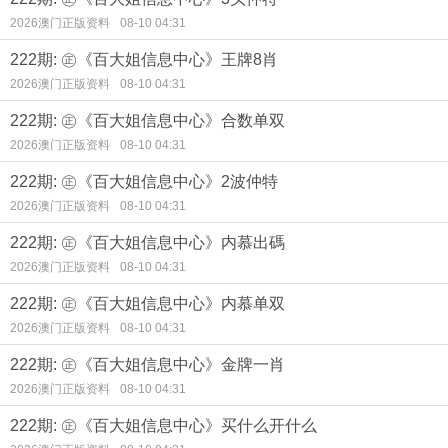
2026澳门正版资料
08-10 04:31
222期: ㊣《百大姐信息中心》王牌8肖
2026澳门正版资料
08-10 04:31
222期: ㊣《百大姐信息中心》合数单双
2026澳门正版资料
08-10 04:31
222期: ㊣《百大姐信息中心》2波仲特
2026澳门正版资料
08-10 04:31
222期: ㊣《百大姐信息中心》内慕出碼
2026澳门正版资料
08-10 04:31
222期: ㊣《百大姐信息中心》内慕单双
2026澳门正版资料
08-10 04:31
222期: ㊣《百大姐信息中心》金牌一肖
2026澳门正版资料
08-10 04:31
222期: ㊣《百大姐信息中心》买什么开什么