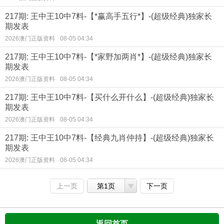
217期: 王中王10中7料-【*赢高手五行*】-(超级经典)独家长
期发表
2026澳门正版资料
08-05 04:34
217期: 王中王10中7料-【*家野加两肖*】-(超级经典)独家长
期发表
2026澳门正版资料
08-05 04:34
217期: 王中王10中7料-【买什么开什么】-(超级经典)独家长
期发表
2026澳门正版资料
08-05 04:34
217期: 王中王10中7料-【经典九肖仲持】-(超级经典)独家长
期发表
2026澳门正版资料
08-05 04:34
上一页
第1页
下一页
返回首页