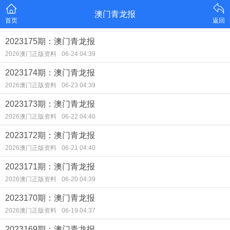
澳门青龙报
首页
返回
2023175期：澳门青龙报
2026澳门正版资料
06-24 04:39
2023174期：澳门青龙报
2026澳门正版资料
06-23 04:39
2023173期：澳门青龙报
2026澳门正版资料
06-22 04:40
2023172期：澳门青龙报
2026澳门正版资料
06-21 04:40
2023171期：澳门青龙报
2026澳门正版资料
06-20 04:39
2023170期：澳门青龙报
2026澳门正版资料
06-19 04:37
2023169期：澳门青龙报