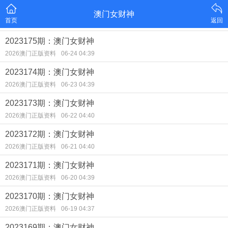
澳门女财神
首页
返回
2023175期：澳门女财神
2026澳门正版资料
06-24 04:39
2023174期：澳门女财神
2026澳门正版资料
06-23 04:39
2023173期：澳门女财神
2026澳门正版资料
06-22 04:40
2023172期：澳门女财神
2026澳门正版资料
06-21 04:40
2023171期：澳门女财神
2026澳门正版资料
06-20 04:39
2023170期：澳门女财神
2026澳门正版资料
06-19 04:37
2023169期：澳门女财神