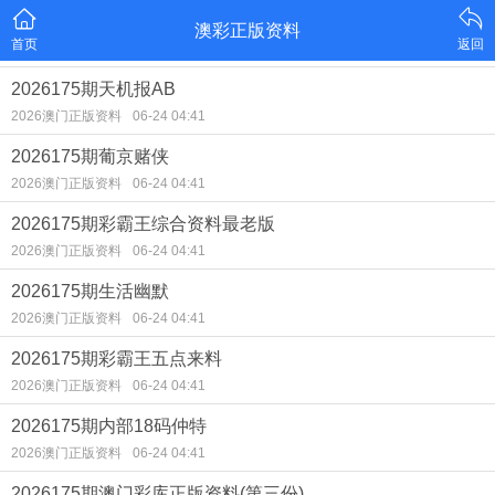
澳彩正版资料
首页
返回
2026175期天机报AB
2026澳门正版资料
06-24 04:41
2026175期葡京赌侠
2026澳门正版资料
06-24 04:41
2026175期彩霸王综合资料最老版
2026澳门正版资料
06-24 04:41
2026175期生活幽默
2026澳门正版资料
06-24 04:41
2026175期彩霸王五点来料
2026澳门正版资料
06-24 04:41
2026175期内部18码仲特
2026澳门正版资料
06-24 04:41
2026175期澳门彩库正版资料(第三份)