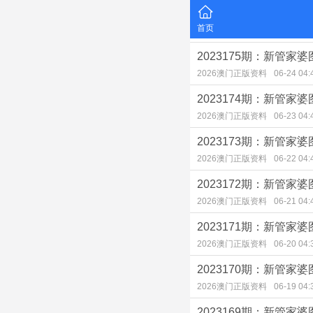
首页
2023175期：新管家婆
2026澳门正版资料
06-24 04:
2023174期：新管家婆
2026澳门正版资料
06-23 04:
2023173期：新管家婆
2026澳门正版资料
06-22 04:
2023172期：新管家婆
2026澳门正版资料
06-21 04:
2023171期：新管家婆
2026澳门正版资料
06-20 04:
2023170期：新管家婆
2026澳门正版资料
06-19 04:
2023169期：新管家婆