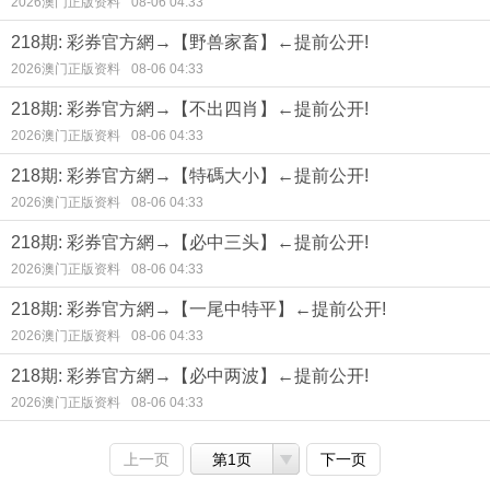
2026澳门正版资料
08-06 04:33
218期: 彩券官方網→【野兽家畜】←提前公开!
2026澳门正版资料
08-06 04:33
218期: 彩券官方網→【不出四肖】←提前公开!
2026澳门正版资料
08-06 04:33
218期: 彩券官方網→【特碼大小】←提前公开!
2026澳门正版资料
08-06 04:33
218期: 彩券官方網→【必中三头】←提前公开!
2026澳门正版资料
08-06 04:33
218期: 彩券官方網→【一尾中特平】←提前公开!
2026澳门正版资料
08-06 04:33
218期: 彩券官方網→【必中两波】←提前公开!
2026澳门正版资料
08-06 04:33
上一页
第1页
下一页