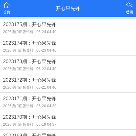
开心果先锋
首页
返回
2023175期：开心果先锋
2026澳门正版资料
06-24 04:40
2023174期：开心果先锋
2026澳门正版资料
06-23 04:40
2023173期：开心果先锋
2026澳门正版资料
06-22 04:40
2023172期：开心果先锋
2026澳门正版资料
06-21 04:40
2023171期：开心果先锋
2026澳门正版资料
06-20 04:39
2023170期：开心果先锋
2026澳门正版资料
06-19 04:37
2023169期：开心果先锋