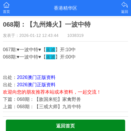
香港精华区
首页
返回
068期：【九州烽火】一波中特
发表于：2026-01-12 12:43:44
1038319
067期:♥一波中特♥【
蓝波
】开:10中
068期:♥一波中特♥【
蓝波
】开:00中
出处：
2026澳门正版资料
出处：
2026澳门正版资料
欢迎向您的朋友推荐本站或本资料，一起交流！
下篇：068期：【敌国来犯】家禽野兽
上篇：068期：【三戒大师】九肖中特
返回首页