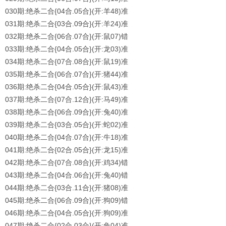
030期:绝杀二合{04合.05合}(开:羊48)准
031期:绝杀二合{03合.09合}(开:羊24)准
032期:绝杀二合{06合.07合}(开:鼠07)错
033期:绝杀二合{04合.05合}(开:龙03)准
034期:绝杀二合{07合.08合}(开:鼠19)准
035期:绝杀二合{06合.07合}(开:猪44)准
036期:绝杀二合{04合.05合}(开:鼠43)准
037期:绝杀二合{07合.12合}(开:马49)准
038期:绝杀二合{06合.09合}(开:兔40)准
039期:绝杀二合{03合.05合}(开:蛇02)准
040期:绝杀二合{04合.07合}(开:牛18)准
041期:绝杀二合{02合.05合}(开:龙15)准
042期:绝杀二合{07合.08合}(开:鸡34)错
043期:绝杀二合{04合.06合}(开:兔40)错
044期:绝杀二合{03合.11合}(开:猪08)准
045期:绝杀二合{06合.09合}(开:狗09)错
046期:绝杀二合{04合.05合}(开:狗09)准
047期:绝杀二合{02合.03合}(开:兔04)准