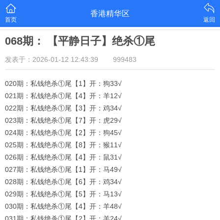
香港精华区
首页
返回
068期： 【平静日子】绝杀①尾
发表于：2026-01-12 12:43:39
999483
020期：私钱绝杀①尾【1】开：狗33√
021期：私钱绝杀①尾【4】开：羊12√
022期：私钱绝杀①尾【3】开：鸡34√
023期：私钱绝杀①尾【7】开：虎29√
024期：私钱绝杀①尾【2】开：狗45√
025期：私钱绝杀①尾【8】开：猴11√
026期：私钱绝杀①尾【4】开：鼠31√
027期：私钱绝杀①尾【1】开：马49√
028期：私钱绝杀①尾【6】开：鸡34√
029期：私钱绝杀①尾【5】开：马13√
030期：私钱绝杀①尾【4】开：羊48√
031期：私钱绝杀①尾【2】开：羊24√