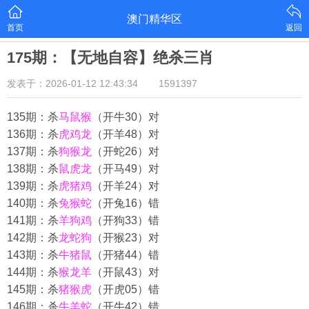
澳门精华区
首页
返回
175期：【无地自容】绝杀三肖
发表于：2026-01-12 12:43:34
1591397
135期：杀
马鼠猴
（开牛30）对
136期：杀
虎鸡龙
（开羊48）对
137期：杀
狗猴龙
（开蛇26）对
138期：杀
鼠虎龙
（开马49）对
139期：杀
虎猪鸡
（开羊24）对
140期：杀
兔猴蛇
（开兔16）错
141期：杀
羊狗鸡
（开狗33）错
142期：杀
龙蛇狗
（开猴23）对
143期：杀
牛猪鼠
（开猪44）错
144期：杀
猴龙羊
（开鼠43）对
145期：杀
猪猴虎
（开虎05）错
146期：杀
牛羊蛇
（开牛42）错