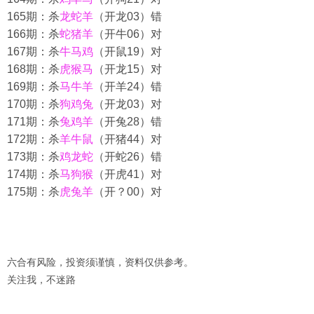
165期：杀
龙蛇羊
（开龙03）错
166期：杀
蛇猪羊
（开牛06）对
167期：杀
牛马鸡
（开鼠19）对
168期：杀
虎猴马
（开龙15）对
169期：杀
马牛羊
（开羊24）错
170期：杀
狗鸡兔
（开龙03）对
171期：杀
兔鸡羊
（开兔28）错
172期：杀
羊牛鼠
（开猪44）对
173期：杀
鸡龙蛇
（开蛇26）错
174期：杀
马狗猴
（开虎41）对
175期：杀
虎兔羊
（开？00）对
六合有风险，投资须谨慎，资料仅供参考。
关注我，不迷路