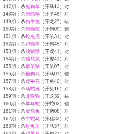
147期：杀
兔狗羊
（开马13）对
148期：杀
狗蛇猴
（开羊48）对
149期：杀
狗牛龙
（开龙27）错
150期：杀
狗猴蛇
（开狗09）错
151期：杀
蛇兔虎
（开鼠31）对
152期：杀
鸡猴羊
（开狗45）对
153期：杀
鸡猪猴
（开虎41）对
154期：杀
猪马龙
（开虎41）对
155期：杀
猴羊猪
（开鼠07）对
156期：杀
猴狗马
（开马01）错
157期：杀
虎牛马
（开兔40）对
158期：杀
马蛇猴
（开兔16）对
159期：杀
龙猴狗
（开龙39）错
160期：杀
羊马蛇
（开蛇02）错
161期：杀
虎马兔
（开猪08）对
162期：杀
牛蛇马
（开猪32）对
163期：杀
蛇兔羊
（开马37）对
164期：杀
鸡羊马
（开狗21）对