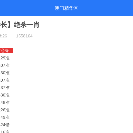
澳门精华区
学长】绝杀一肖
:26
1558164
财必备！
29准
07准
30准
07准
37准
30准
48准
26准
49准
24错
16准