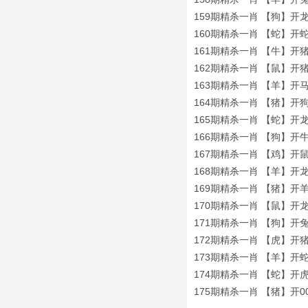
159期精杀一肖 【狗】开龙
160期精杀一肖 【蛇】开蛇
161期精杀一肖 【牛】开猪
162期精杀一肖 【鼠】开猪
163期精杀一肖 【羊】开马
164期精杀一肖 【猪】开狗
165期精杀一肖 【蛇】开龙
166期精杀一肖 【狗】开牛
167期精杀一肖 【鸡】开鼠
168期精杀一肖 【羊】开龙
169期精杀一肖 【猪】开羊
170期精杀一肖 【鼠】开龙
171期精杀一肖 【狗】开兔
172期精杀一肖 【虎】开猪
173期精杀一肖 【羊】开蛇
174期精杀一肖 【蛇】开虎
175期精杀一肖 【猪】开0