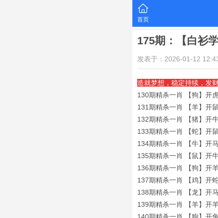
首页
175期：【白衫
发表于：2026-01-12 12:43
造就梦想，稳定持续，发
130期精杀一肖 【狗】开虎
131期精杀一肖 【羊】开鼠
132期精杀一肖 【猪】开牛
133期精杀一肖 【蛇】开鼠
134期精杀一肖 【牛】开马
135期精杀一肖 【鼠】开牛
136期精杀一肖 【狗】开羊
137期精杀一肖 【鸡】开蛇
138期精杀一肖 【龙】开马
139期精杀一肖 【羊】开羊
140期精杀一肖 【狗】开兔