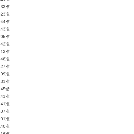
33准
23准
44准
43准
05准
42准
13准
48准
27准
09准
31准
45错
41准
41准
07准
01准
40准
16准