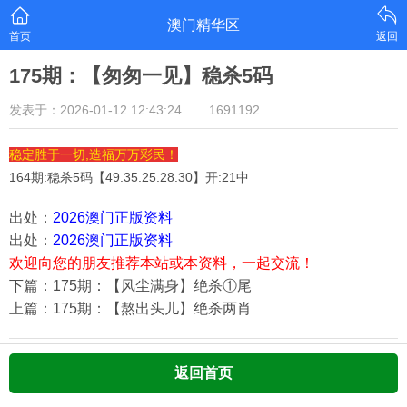
澳门精华区
首页
返回
175期：【匆匆一见】稳杀5码
发表于：2026-01-12 12:43:24
1691192
稳定胜于一切,造福万万彩民！
164期:稳杀5码【
49.35.25.28.30
】开:21中
出处：
2026澳门正版资料
出处：
2026澳门正版资料
欢迎向您的朋友推荐本站或本资料，一起交流！
下篇：175期：【风尘满身】绝杀①尾
上篇：175期：【熬出头儿】绝杀两肖
返回首页