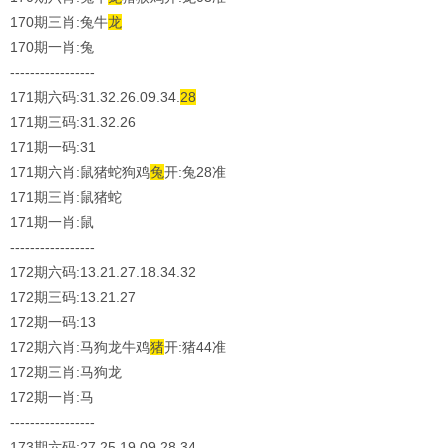
170
期三肖:兔牛
龙
170
期一肖:兔
-----------------
171期六码:31.32.26.09.34.
28
171期三码:
31.32.26
171期一码:31
171期六肖:鼠猪蛇狗鸡
兔
开:兔28准
171期三肖:鼠猪蛇
171期一肖:鼠
-----------------
172期六码:13.21.27.18.34.32
172期三码:
13.21.27
172期一码:13
172期六肖:马狗龙牛鸡
猪
开:猪44准
172期三肖:马狗龙
172期一肖:马
-----------------
173期六码:27.25.19.09.28.34