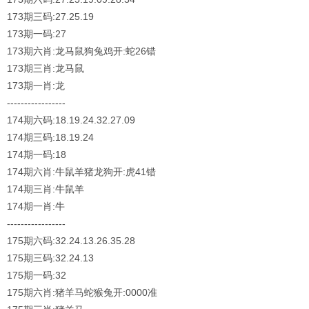
173期三码:
27.25.19
173期一码:27
173期六肖:龙马鼠狗兔鸡开:蛇26错
173期三肖:龙马鼠
173期一肖:龙
-----------------
174期六码:18.19.24.32.27.09
174期三码:
18.19.24
174期一码:18
174期六肖:牛鼠羊猪龙狗开:虎41错
174期三肖:牛鼠羊
174期一肖:牛
-----------------
175期六码:32.24.13.26.35.28
175期三码:
32.24.13
175期一码:32
175期六肖:猪羊马蛇猴兔开:0000准