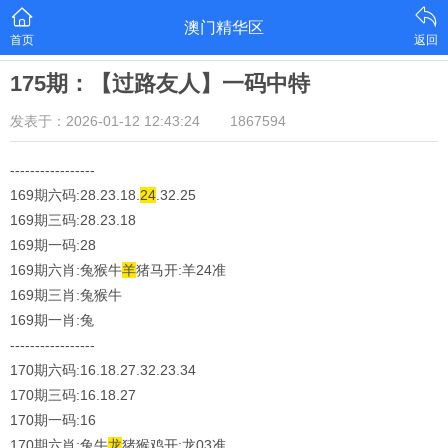
澳门精华区
首页
返回
175期：【过路友人】一码中特
发表于：2026-01-12 12:43:24
1867594
-----------------
169期六码:28.23.18.
24
.32.25
169期三码:
28.23.18
169期一码:28
169期六肖:
兔猴牛
羊
猪马
开:羊24准
169期三肖:
兔猴牛
169期一肖:兔
-----------------
170期六码:16.18.27.32.23.34
170
期三码:
16.18.27
170
期一码:16
170
期六肖:兔牛
龙
猪猴鸡开:龙03准